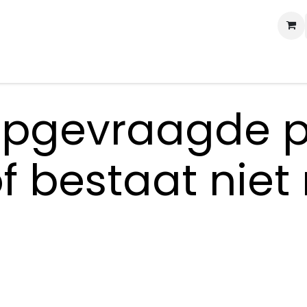
ertise
ROI Calculator
Boek een call
opgevraagde p
f bestaat niet