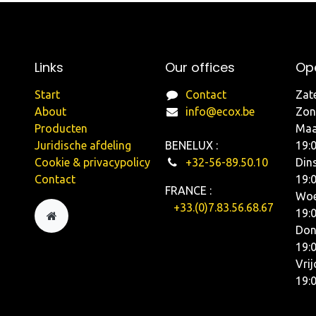
Links
Our offices
Ope
Start
Contact
Zat
About
info@ecox.be
Zo
Producten
Maa
Juridische afdeling
BENELUX :
19:
Cookie & privacypolicy
+32-56-89.50.10
Din
Contact
19:
FRANCE :
Woe
+33.(0)7.83.56.68.67
19:
Don
19:
Vri
19: