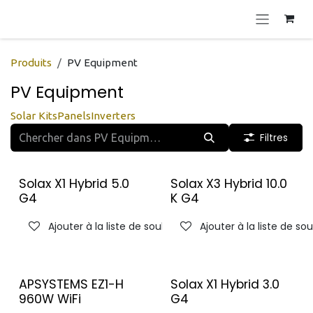
Se rendre au contenu
Produits
PV Equipment
PV Equipment
Solar Kits
Panels
Inverters
Filtres
Solax X1 Hybrid 5.0
Solax X3 Hybrid 10.0
G4
K G4
Ajouter à la liste de souhaits
Ajouter à la liste de so
APSYSTEMS EZ1-H
Solax X1 Hybrid 3.0
960W WiFi
G4